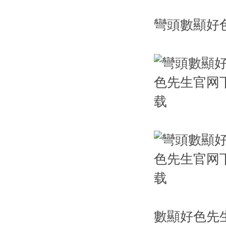
彎頭數顯好
數顯好色先