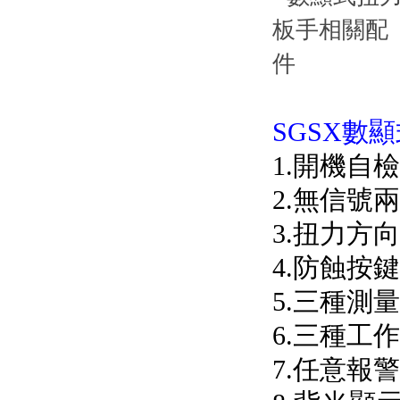
SGSX數顯
1.開機自
2.無信號兩
3.扭力方向
4.防蝕按鍵
5.三種測量單
6.三種工作
7.任意報警