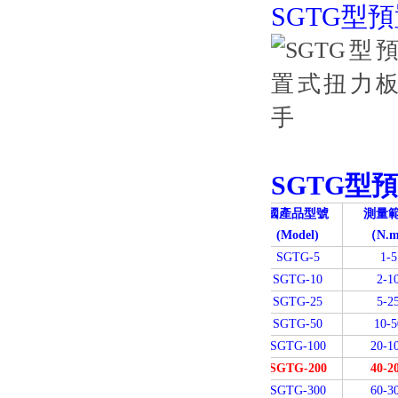
SGTG型
SGTG型
國產品型號
測量
(Model)
（N.
SGTG-5
1-5
SGTG-10
2-1
SGTG-25
5-2
SGTG-50
10-5
SGTG-100
20-1
SGTG-200
40-2
SGTG-300
60-3