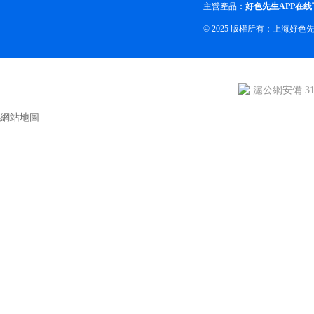
主營產品：
好色先生APP在线
© 2025 版權所有：上海好
滬公網安備 310
網站地圖