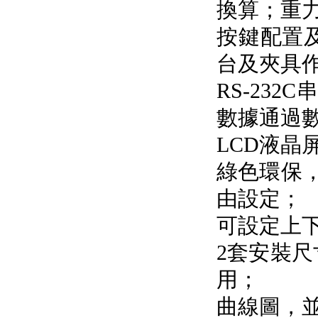
換算
按鍵配置
台及夾具作
RS-23
數據通過
LCD液晶屏
綠色環保
由設定；
可設定上下限
2套安裝尺
用；
曲線圖