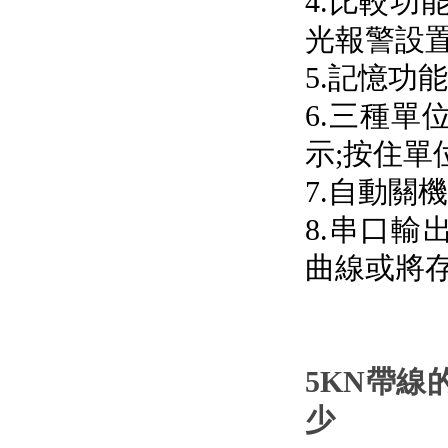
4.比較功
光報警設置
5.記憶功能
6.三種單位
示;按住單
7.自動關機
8.串口輸出
曲線或將存
5KN帶線
少