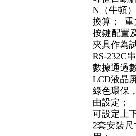
N（牛頓）
換算
按鍵配置
夾具作為試驗
RS-23
數據通過
LCD液晶屏
綠色環保
由設定；
可設定上下
2套安裝尺