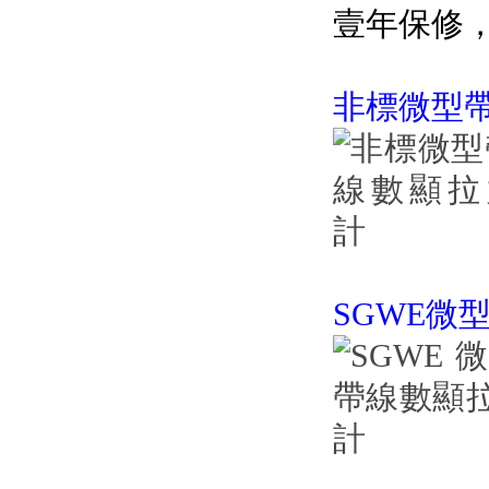
壹年保修
非標微型
SGWE微