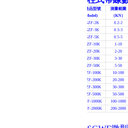
國產品型號
測量範圍
(
Model)
（KN）
SGZF-2K
0.2-2
SGZF-3K
0.3-3
SGZF-5K
0.5-5
SGZF-10K
1-10
SGZF-20K
2-20
SGZF-30K
3-30
SGZF-50K
5-50
SGZF-100K
10-100
SGZF-200K
20-200
SGZF-300K
30-300
SGZF-500K
50-500
SGZF-1000K
100-1000
SGZF-2000K
200-2000