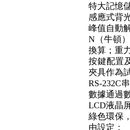
特大記憶儲
感應式背光燈
峰值自動解除
N（牛頓）
換算；
按鍵配置
夾具作為試驗
RS-23
數據通過
LCD液晶屏
綠色環保
由設定；