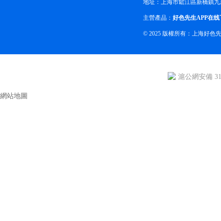
地址：上海市鬆江區新橋鎮九
主營產品：
好色先生APP在线
© 2025 版權所有：上海好
滬公網安備 310
網站地圖