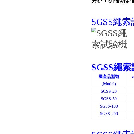
SGSS繩
SGSS繩
國產品型號
(
Model)
SGSS-20
SGSS-50
SGSS-100
SGSS-200