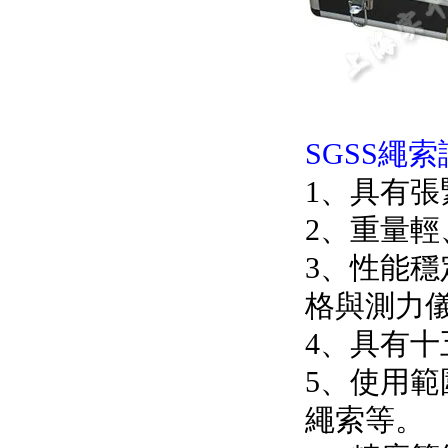
SGSS繩索
1、具有
2、重量
3、
格與測力儀索
4、具
5、使用
繩索等。