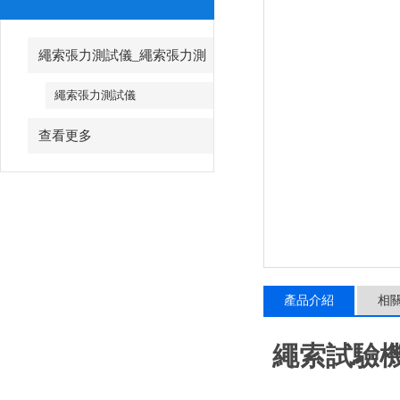
繩索張力測試儀_繩索張力測
試儀
繩索張力測試儀
查看更多
產品介紹
相
繩索試驗機