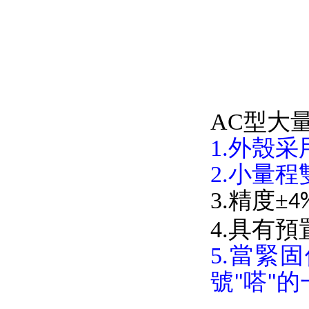
AC型大量
1.外殼采
2.小量程
3.精度±
4
4.具有預
5.當緊
號
嗒
的
"
"