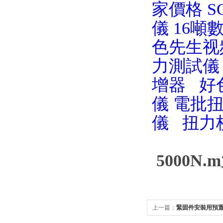
家價格
S
儀
16噸
色先生视
力測試儀
增器
好
儀
電批
儀
扭力
5000
上一篇：
緊固件安裝用預
350N.m