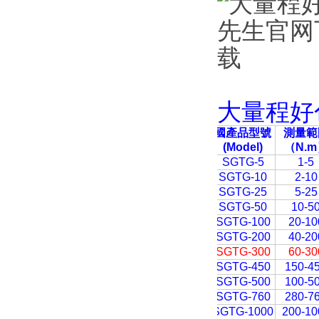
大量程好
國產品型號
測量範
(Model)
（N.m
SGTG-5
1-5
SGTG-10
2-10
SGTG-25
5-25
SGTG-50
10-5
SGTG-100
20-10
SGTG-200
40-20
SGTG-300
60-30
SGTG-450
150-4
SGTG-500
100-5
SGTG-760
280-7
SGTG-1000
200-10