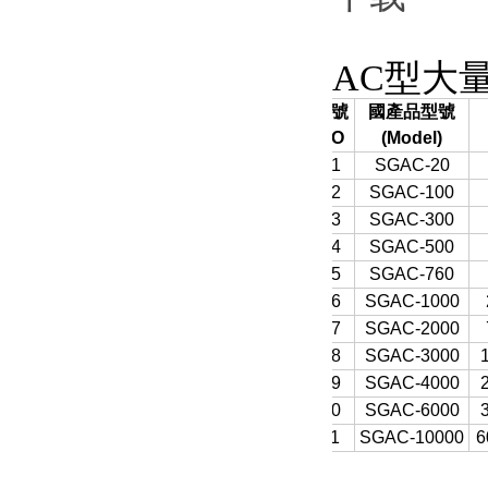
AC型大
序號
國產品型號
NO
(Model)
01
SGAC-20
02
SGAC-100
03
SGAC-300
04
SGAC-500
05
SGAC-760
06
SGAC-1000
07
SGAC-2000
08
SGAC-3000
09
SGAC-4000
10
SGAC-6000
11
SGAC-10000
6