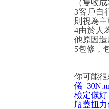
（隻收成
3客戶自
則視為主
4由於人為
他原因造
5包修
你可能很想
儀
30N
檢定儀好
瓶蓋扭力